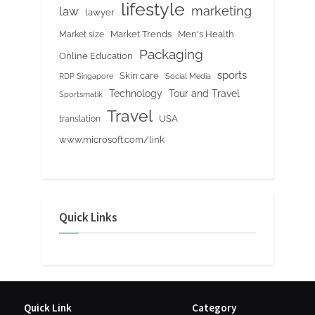
lifestyle
marketing
law
lawyer
Market Trends
Men's Health
Market size
Packaging
Online Education
sports
Skin care
RDP Singapore
Social Media
Tour and Travel
Technology
Sportsmatik
Travel
USA
translation
www.microsoft.com/link
Quick Links
Quick Link
Category