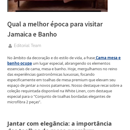
g
.
c
Qual a melhor época para visitar
o
m
Jamaica e Banho
–
By
Editorial Team
A
H
No âmbito da decoração e do estilo de vida, a frase
Cama mesa e
banho ocupa
um lugar especial, abrangendo os elementos
i
essenciais de cama, mesa e banho. Hoje, mergulhamos no reino
g
das experiências gastronômicas luxuosas, focando
especificamente em toalhas de mesa premium que elevam seu
h
espaço de jantar a novos patamares. Nosso destaque recai sobre a
D
coleção requintada disponível na White Linen, com destaque
especial para o “Conjunto de toalhas bordadas elegantes de
A
microfibra 2 peças”.
,
P
A
Jantar com elegância: a importância