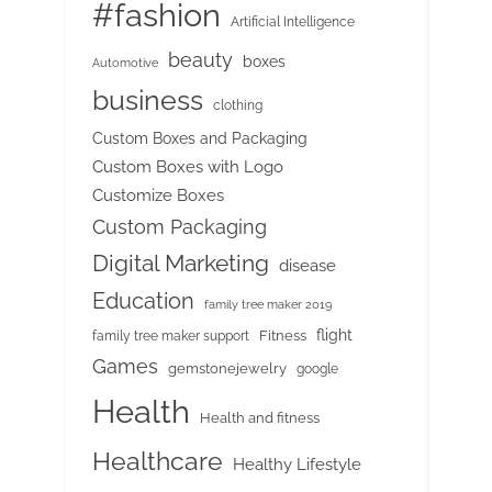
#fashion
Artificial Intelligence
beauty
boxes
Automotive
business
clothing
Custom Boxes and Packaging
Custom Boxes with Logo
Customize Boxes
Custom Packaging
Digital Marketing
disease
Education
family tree maker 2019
flight
Fitness
family tree maker support
Games
gemstonejewelry
google
Health
Health and fitness
Healthcare
Healthy Lifestyle