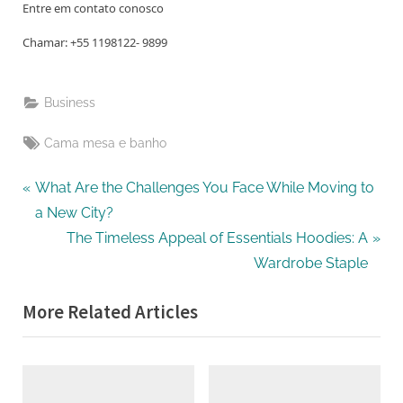
Entre em contato conosco
Chamar: +55 1198122- 9899
Business
Tags:
Cama mesa e banho
Post
P
What Are the Challenges You Face While Moving to
r
a New City?
navigation
e
N
The Timeless Appeal of Essentials Hoodies: A
v
e
Wardrobe Staple
i
x
More Related Articles
o
t
u
P
s
o
P
s