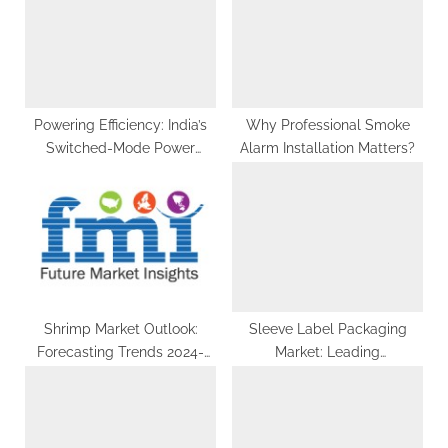
o
t
s
:
t
:
Powering Efficiency: India’s
Why Professional Smoke
Switched-Mode Power
Alarm Installation Matters?
Supply Transformer Market
in 2029
Shrimp Market Outlook:
Sleeve Label Packaging
Forecasting Trends 2024-
Market: Leading
2034
Manufacturers and
Strategies