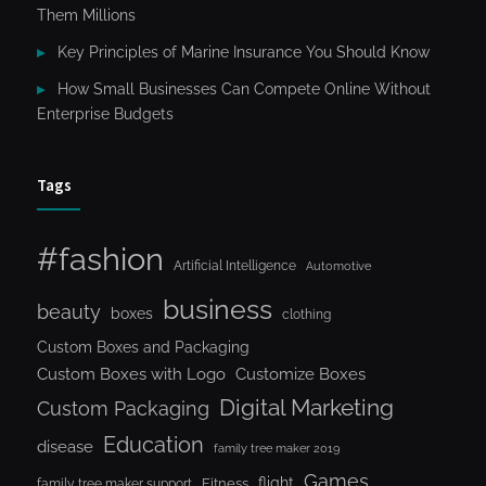
Them Millions
Key Principles of Marine Insurance You Should Know
How Small Businesses Can Compete Online Without
Enterprise Budgets
Tags
#fashion
Artificial Intelligence
Automotive
business
beauty
boxes
clothing
Custom Boxes and Packaging
Custom Boxes with Logo
Customize Boxes
Digital Marketing
Custom Packaging
Education
disease
family tree maker 2019
Games
flight
Fitness
family tree maker support