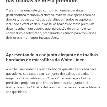
das toalhas de mesa premium
G
u
Transformar uma refeição comum em uma experiência
e
gastronômica memorável envolve mais do que apenas comida
deliciosa; requer atenção aos detalhes em todos os aspectos,
s
incluindo a estética da sua mesa. As toalhas de mesa premium
t
desempenham um papel crucial na criação de um ambiente
convidativo e sofisticado, preparando o cenário para conversas
B
deliciosas e momentos inesquecíveis.
l
o
g
Apresentando o conjunto elegante de toalhas
bordadas de microfibra da White Linen
s
P
A White Linen entende o significado da qualidade em cada peça
o
que adorna sua casa, e seu “Conjunto de toalhas bordadas
elegantes de microfibra com 2 peças” não é exceção. Feito com
s
precisão e projetado para impressionar, este conjunto inclui 1
t
toalha de rosto e 1 toalha de banho, ambas feitas de microfibra de
alta qualidade.
i
n